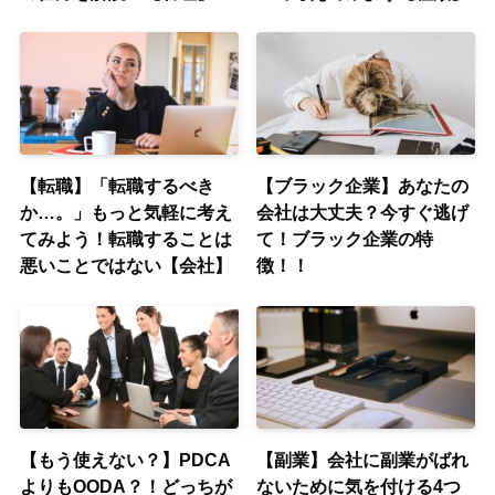
【転職】「転職するべき
【ブラック企業】あなたの
か…。」もっと気軽に考え
会社は大丈夫？今すぐ逃げ
てみよう！転職することは
て！ブラック企業の特
悪いことではない【会社】
徴！！
【もう使えない？】PDCA
【副業】会社に副業がばれ
よりもOODA？！どっちが
ないために気を付ける4つ